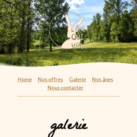
Skip
to
content
Home
Nos offres
Galerie
Nos ânes
Nous contacter
galerie