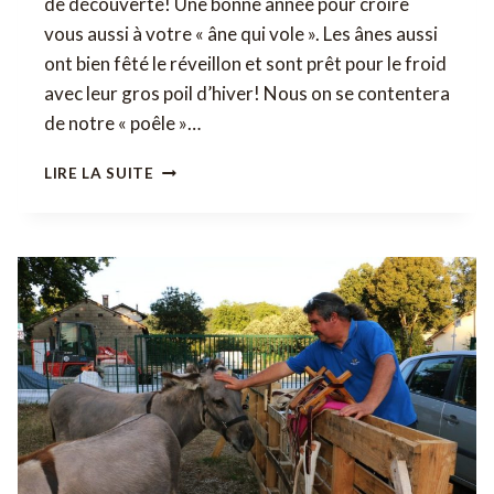
de découverte! Une bonne année pour croire
vous aussi à votre « âne qui vole ». Les ânes aussi
ont bien fêté le réveillon et sont prêt pour le froid
avec leur gros poil d’hiver! Nous on se contentera
de notre « poêle »…
L’ÂNE
LIRE LA SUITE
QUI
VOLE
VOUS
SOUHAITE
UNE
BELLE
ANNÉE
2019