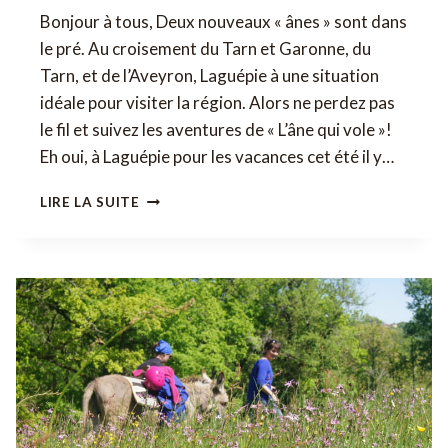
Bonjour à tous, Deux nouveaux « ânes » sont dans
le pré. Au croisement du Tarn et Garonne, du
Tarn, et de l’Aveyron, Laguépie à une situation
idéale pour visiter la région. Alors ne perdez pas
le fil et suivez les aventures de « L’âne qui vole »!
Eh oui, à Laguépie pour les vacances cet été il y…
VISITEZ
LIRE LA SUITE
LE
TARN/TARN
ET
GARONNE
ET
AVEYRON
AVEC
NOUS!